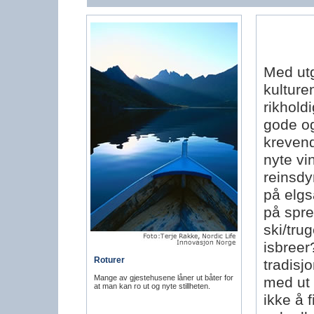
Med utg
kulture
rikhold
gode og
krevend
nyte vi
reinsdy
på elgs
på sprek
ski/tru
isbreer
Roturer
tradisj
Mange av gjestehusene låner ut båter for
med ut 
at man kan ro ut og nyte stillheten.
ikke å 