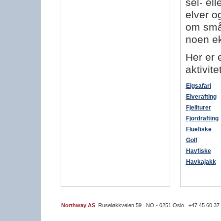
sel- el
elver o
om småv
noen ek
Her er e
aktivit
Elgsafari
Elverafting
Fjellturer
Fjordrafting
Fluefiske
Golf
Havfiske
Havkajakk
Northway AS
Ruseløkkveien 59 NO - 0251 Oslo +47 45 60 37 