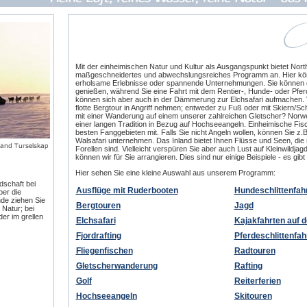
Mit der einheimischen Natur und Kultur als Ausgangspunkt bietet Nort
maßgeschneidertes und abwechslungsreiches Programm an. Hier könn
erholsame Erlebnisse oder spannende Unternehmungen. Sie können d
genießen, während Sie eine Fahrt mit dem Rentier-, Hunde- oder Pfer
können sich aber auch in der Dämmerung zur Elchsafari aufmachen. Vie
flotte Bergtour in Angriff nehmen; entweder zu Fuß oder mit Skiern/
mit einer Wanderung auf einem unserer zahlreichen Gletscher? Norwe
einer langen Tradition in Bezug auf Hochseeangeln. Einheimische Fi
besten Fanggebieten mit. Falls Sie nicht Angeln wollen, können Sie z.B
Walsafari unternehmen. Das Inland bietet Ihnen Flüsse und Seen, die
Forellen sind. Vielleicht verspüren Sie aber auch Lust auf Kleinwildja
können wir für Sie arrangieren. Dies sind nur einige Beispiele - es gibt
Hier sehen Sie eine kleine Auswahl aus unserem Programm:
dschaft bei
Ausflüge mit Ruderbooten
Hundeschlittenfah
ber die
de ziehen Sie
Bergtouren
Jagd
 Natur; bei
r im grellen
Elchsafari
Kajakfahrten auf 
Fjordrafting
Pferdeschlittenfah
Fliegenfischen
Radtouren
Gletscherwanderung
Rafting
Golf
Reiterferien
Hochseeangeln
Skitouren