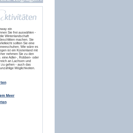
hway ein
en Sie frei auswählen -
ie Winterlandschaft
deschlitten machen. Sie
lleicht sollten Sie eine
Schneeschuhen. Wie wäre es
gen ist ein Küstenland mit
scher nehmen Sie zu den
. eine Adler-, Robben- oder
 reich an Lachsen und
gd zu gehen - auch das
 unzählige Möglichkeiten.
rten
dem Meer
rten