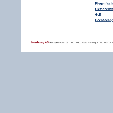
Fliegenfisch
Gletscherw
Golf
Hochseeang
Northway AS
Ruseløkkveien 59 NO - 0251 Oslo Norwegen Tel.: 0047/45 