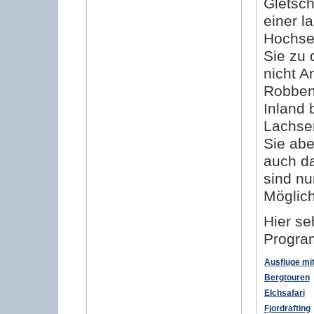
Gletsch
einer l
Hochse
Sie zu 
nicht A
Robben
Inland 
Lachsen
Sie abe
auch da
sind nu
Möglich
Hier se
Progra
Ausflüge mi
Bergtouren
Elchsafari
Fjordrafting