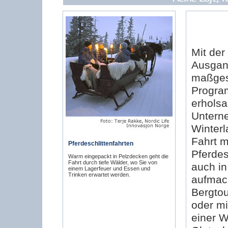
Mit der
Ausgang
maßges
Program
erhols
Untern
Winterl
Fahrt m
Pferdeschlittenfahrten
Pferdes
Warm eingepackt in Pelzdecken geht die
Fahrt durch tiefe Wälder, wo Sie von
auch in
einem Lagerfeuer und Essen und
Trinken erwartet werden.
aufmach
Bergtou
oder mi
einer W