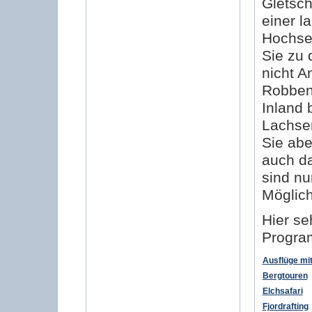
Gletsch
einer l
Hochse
Sie zu 
nicht A
Robben
Inland 
Lachsen
Sie abe
auch da
sind nu
Möglich
Hier se
Progra
Ausflüge mi
Bergtouren
Elchsafari
Fjordrafting