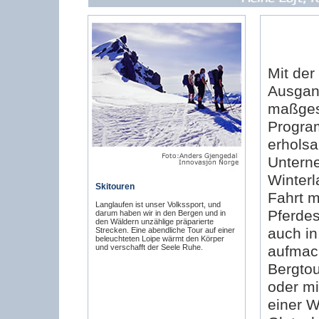
Mit der
Ausgang
maßges
Program
erhols
Untern
Winterl
Skitouren
Fahrt m
Langlaufen ist unser Volkssport, und
Pferdes
darum haben wir in den Bergen und in
den Wäldern unzählige präparierte
auch in
Strecken. Eine abendliche Tour auf einer
beleuchteten Loipe wärmt den Körper
und verschafft der Seele Ruhe.
aufmach
Bergtou
oder mi
einer W