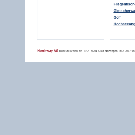
Fliegenfisch
Gletscherw
Golf
Hochseeang
Northway AS
Ruseløkkveien 59 NO - 0251 Oslo Norwegen Tel.: 0047/45 